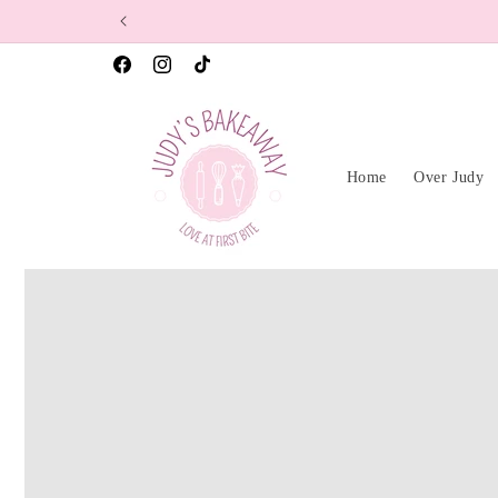
naar de
content
Facebook
Instagram
TikTok
Home
Over Judy