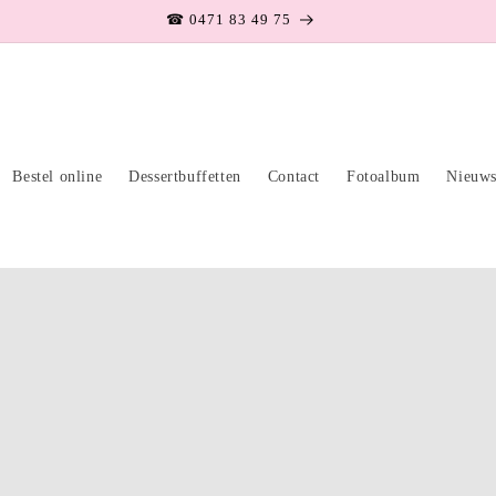
✉ info@judysbakeaway.be
Bestel online
Dessertbuffetten
Contact
Fotoalbum
Nieuw