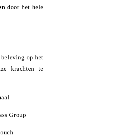
en
door het hele
 beleving op het
ze krachten te
haal
pass Group
touch