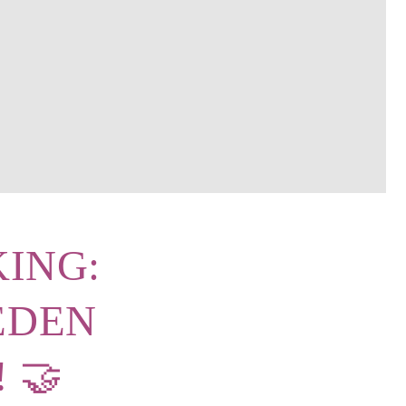
ING:
EDEN
 🤝