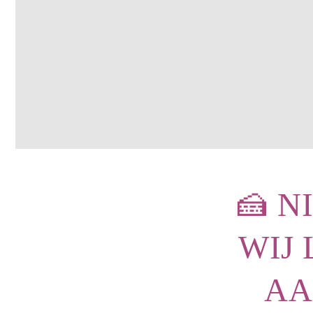
🍰 
WIJ
AA