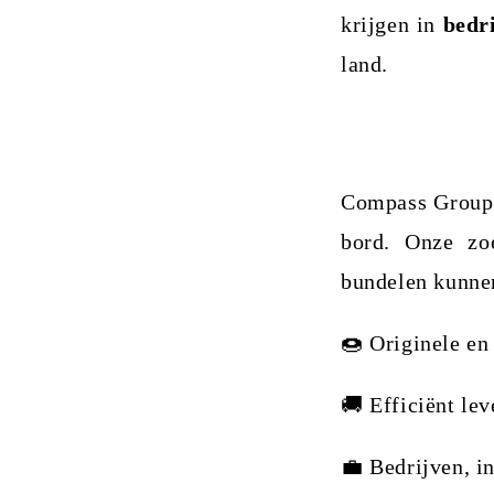
krijgen in
bedr
land.
Compass Group s
bord. Onze zo
bundelen kunne
🍩 Originele en
🚚 Efficiënt le
💼 Bedrijven, i