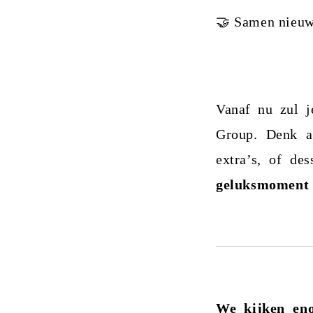
🤝 Samen nieuw
Vanaf nu zul j
Group. Denk aa
extra’s, of de
geluksmoment 
We kijken eno